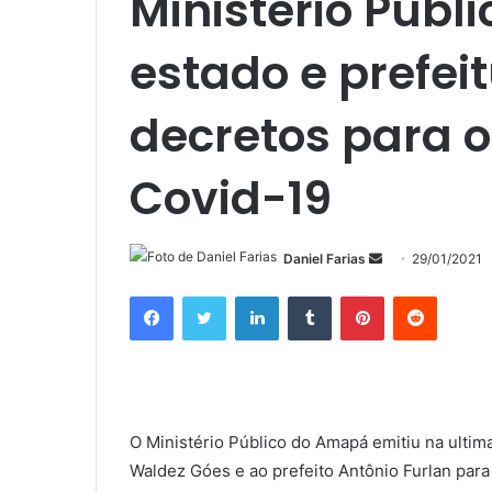
Ministério Púb
estado e prefei
decretos para 
Covid-19
Mande
Daniel Farias
29/01/2021
um
Facebook
Twitter
Linkedin
Tumblr
Pinterest
Reddit
e-
mail
O Ministério Público do Amapá emitiu na ultim
Waldez Góes e ao prefeito Antônio Furlan para