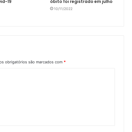
vid-19
óbito foi registrado em julho
10/11/2022
s obrigatórios são marcados com
*