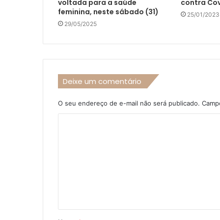
voltada para a saúde
contra Co
feminina, neste sábado (31)
25/01/2023
29/05/2025
Deixe um comentário
O seu endereço de e-mail não será publicado.
Campo
C
o
m
e
n
t
á