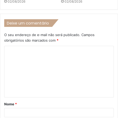
02/08/2026
02/08/2026
Deixe um comentário
O seu endereço de e-mail não será publicado.
Campos
obrigatórios são marcados com
*
C
o
m
e
n
t
á
Nome
*
r
i