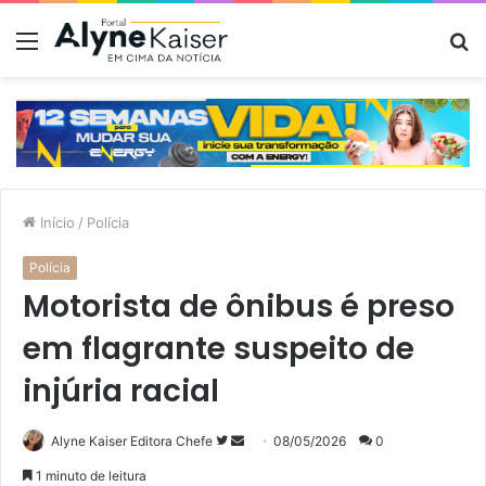
Menu
P
p
Início
/
Polícia
Polícia
Motorista de ônibus é preso
em flagrante suspeito de
injúria racial
Siga
Mande
Alyne Kaiser Editora Chefe
08/05/2026
0
no
um
1 minuto de leitura