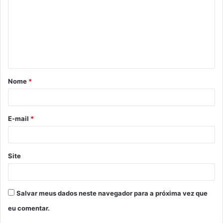
m
e
n
t
á
Nome
*
r
i
o
E-mail
*
*
Site
Salvar meus dados neste navegador para a próxima vez que
eu comentar.