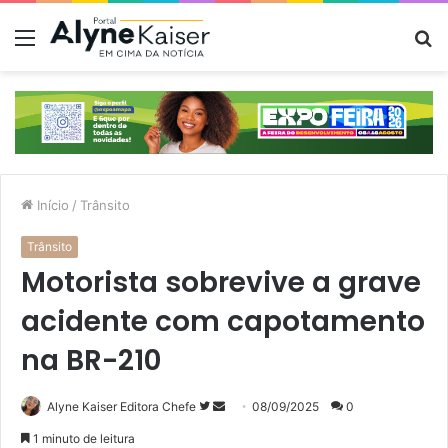
Menu
P
p
Início
/
Trânsito
Trânsito
Motorista sobrevive a grave
acidente com capotamento
na BR-210
Siga
Mande
Alyne Kaiser Editora Chefe
08/09/2025
0
no
um
1 minuto de leitura