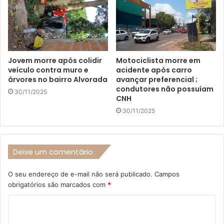
Jovem morre após colidir
Motociclista morre em
veículo contra muro e
acidente após carro
árvores no bairro Alvorada
avançar preferencial ;
condutores não possuíam
30/11/2025
CNH
30/11/2025
Deixe um comentário
O seu endereço de e-mail não será publicado.
Campos
obrigatórios são marcados com
*
C
o