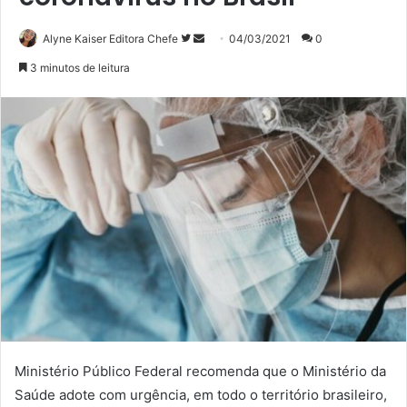
Siga
Mande
Alyne Kaiser Editora Chefe
04/03/2021
0
no
um
3 minutos de leitura
Twitter
e-
mail
Ministério Público Federal recomenda que o Ministério da
Saúde adote com urgência, em todo o território brasileiro,