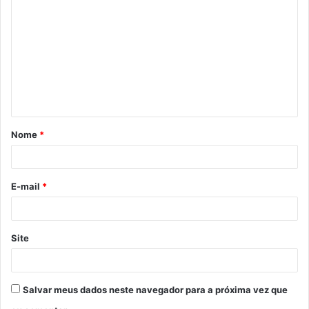
o
m
e
n
t
á
Nome
*
r
i
o
E-mail
*
*
Site
Salvar meus dados neste navegador para a próxima vez que