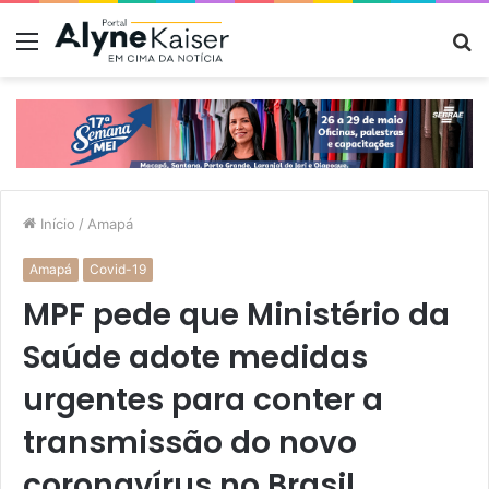
Menu
P
p
Início
/
Amapá
Amapá
Covid-19
MPF pede que Ministério da
Saúde adote medidas
urgentes para conter a
transmissão do novo
coronavírus no Brasil