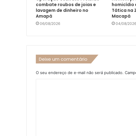
combate roubos de joias e
homicídio 
lavagem de dinheiro no
Tática na 
Amapá
Macapá
06/08/2026
04/08/202
Deixe um comentário
O seu endereço de e-mail não será publicado.
Campo
C
o
m
e
n
t