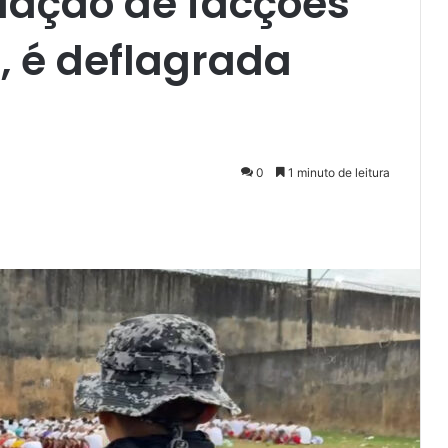
uação de facções
, é deflagrada
0
1 minuto de leitura