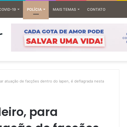
COVID-19
POLÍCIA
MAIS TEMAS
CONTATO
lar atuação de facções dentro do Iapen, é deflagrada nesta
eiro, para