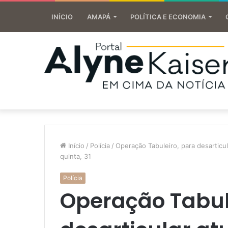
INÍCIO
AMAPÁ
POLÍTICA E ECONOMIA
Início
/
Polícia
/
Operação Tabuleiro, para desarticu
quinta, 31
Polícia
Operação Tabul