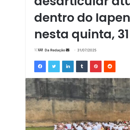
desarticular at
dentro do Iapen
nesta quinta, 31
Mande
Da Redação
31/07/2025
um
Facebook
Twitter
Linkedin
Tumblr
Pinterest
Reddit
e-
mail