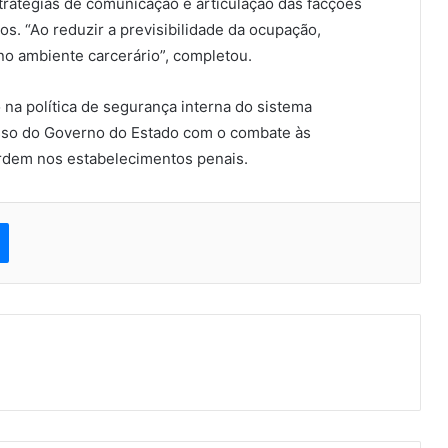
ratégias de comunicação e articulação das facções
os. “Ao reduzir a previsibilidade da ocupação,
no ambiente carcerário”, completou.
na política de segurança interna do sistema
sso do Governo do Estado com o combate às
rdem nos estabelecimentos penais.
est
Messenger