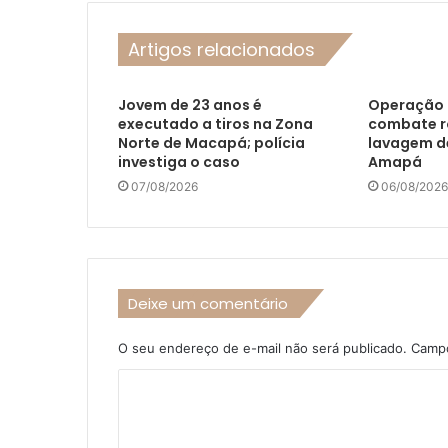
Artigos relacionados
Jovem de 23 anos é
Operação 
executado a tiros na Zona
combate ro
Norte de Macapá; polícia
lavagem de
investiga o caso
Amapá
07/08/2026
06/08/2026
Deixe um comentário
O seu endereço de e-mail não será publicado.
Campo
C
o
m