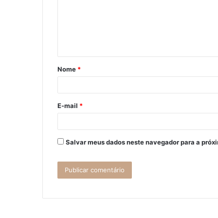
e
n
t
á
Nome
*
r
i
o
E-mail
*
*
Salvar meus dados neste navegador para a próx