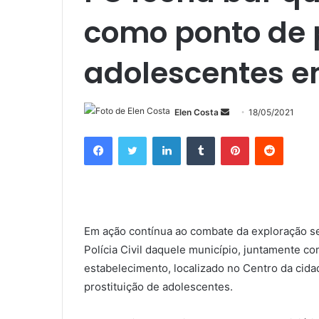
como ponto de p
adolescentes 
Mande
Elen Costa
18/05/2021
um
Facebook
Twitter
Linkedin
Tumblr
Pinterest
Reddit
e-
mail
Em ação contínua ao combate da exploração se
Polícia Civil daquele município, juntamente co
estabelecimento, localizado no Centro da cid
prostituição de adolescentes.