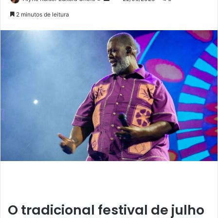
no
um
2 minutos de leitura
Twitter
e-
mail
O tradicional festival de julho