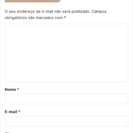
O seu endereço de e-mail não será publicado.
Campos
obrigatórios são marcados com
*
C
o
m
e
n
t
á
Nome
*
r
i
o
E-mail
*
*