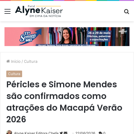
Menu
P
p
Início
/
Cultura
Cultura
Péricles e Simone Mendes
são confirmados como
atrações do Macapá Verão
2026
Siga
Mande
Alyne Kaiser Editora Chefe
22/06/2026
0