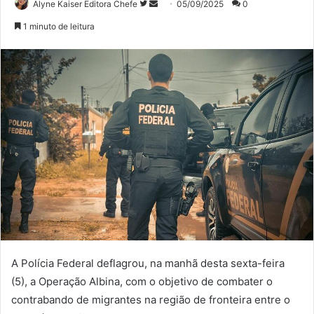
Siga
Mande
Alyne Kaiser Editora Chefe
05/09/2025
0
no
um
1 minuto de leitura
Twitter
e-
mail
A Polícia Federal deflagrou, na manhã desta sexta-feira
(5), a Operação Albina, com o objetivo de combater o
contrabando de migrantes na região de fronteira entre o