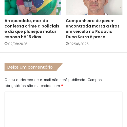
Arrependido, marido
Companheiro de jovem
confessa crime a policiais
encontrada morta a tiros
e diz que planejou matar
em veículo na Rodovia
esposa há 15 dias
Duca Serra é preso
02/08/2026
02/08/2026
Deixe um comentário
O seu endereço de e-mail não será publicado.
Campos
obrigatórios são marcados com
*
C
o
m
e