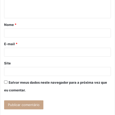
n
t
á
Nome
*
r
i
o
E-mail
*
*
Site
Salvar meus dados neste navegador para a próxima vez que
eu comentar.