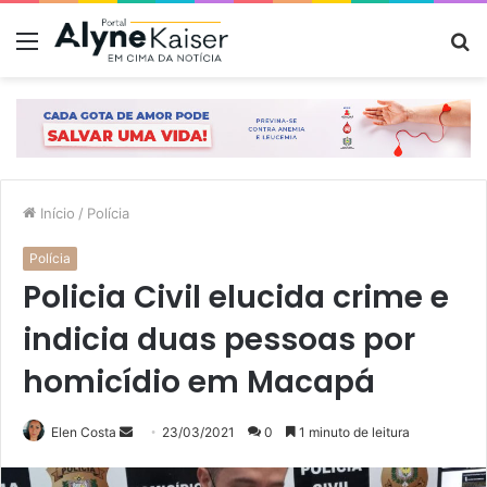
Menu
P
p
Início
/
Polícia
Polícia
Policia Civil elucida crime e
indicia duas pessoas por
homicídio em Macapá
Mande
Elen Costa
23/03/2021
0
1 minuto de leitura
um
e-