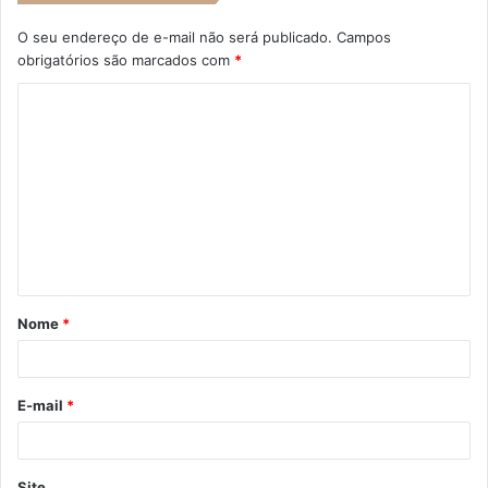
O seu endereço de e-mail não será publicado.
Campos
obrigatórios são marcados com
*
C
o
m
e
n
t
á
Nome
*
r
i
o
E-mail
*
*
Site