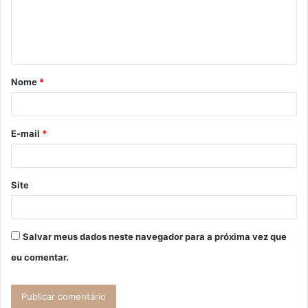
e
n
t
á
Nome
*
r
i
o
E-mail
*
*
Site
Salvar meus dados neste navegador para a próxima vez que
eu comentar.