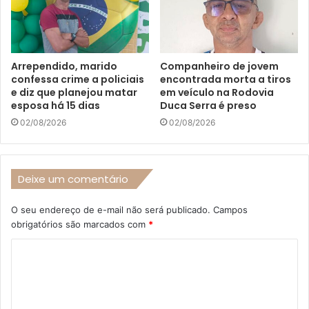
Arrependido, marido
Companheiro de jovem
confessa crime a policiais
encontrada morta a tiros
e diz que planejou matar
em veículo na Rodovia
esposa há 15 dias
Duca Serra é preso
02/08/2026
02/08/2026
Deixe um comentário
O seu endereço de e-mail não será publicado.
Campos
obrigatórios são marcados com
*
C
o
m