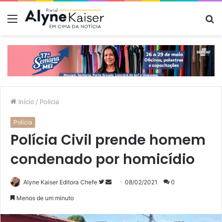
Menu
P
p
Início
/
Polícia
Polícia
Polícia Civil prende homem
condenado por homicídio
Siga
Mande
Alyne Kaiser Editora Chefe
08/02/2021
0
no
um
Menos de um minuto
Twitter
e-
mail