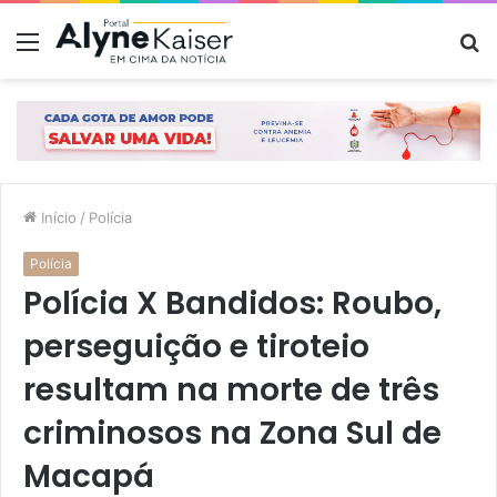
Menu
P
p
Início
/
Polícia
Polícia
Polícia X Bandidos: Roubo,
perseguição e tiroteio
resultam na morte de três
criminosos na Zona Sul de
Macapá