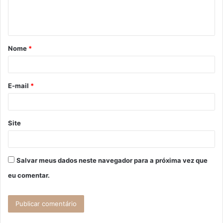
n
t
á
Nome
*
r
i
o
E-mail
*
*
Site
Salvar meus dados neste navegador para a próxima vez que
eu comentar.