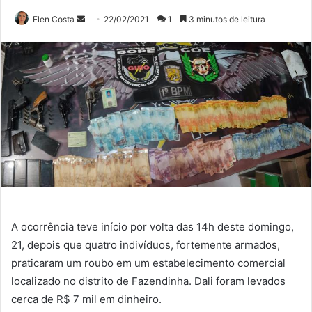
Mande
Elen Costa
22/02/2021
1
3 minutos de leitura
um
e-
mail
A ocorrência teve início por volta das 14h deste domingo,
21, depois que quatro indivíduos, fortemente armados,
praticaram um roubo em um estabelecimento comercial
localizado no distrito de Fazendinha. Dali foram levados
cerca de R$ 7 mil em dinheiro.