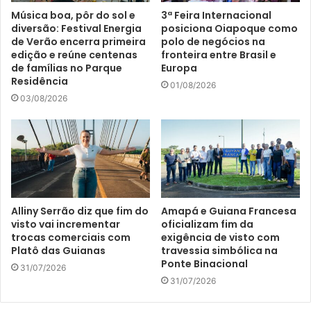
Música boa, pôr do sol e
3ª Feira Internacional
diversão: Festival Energia
posiciona Oiapoque como
de Verão encerra primeira
polo de negócios na
edição e reúne centenas
fronteira entre Brasil e
de famílias no Parque
Europa
Residência
01/08/2026
03/08/2026
Alliny Serrão diz que fim do
Amapá e Guiana Francesa
visto vai incrementar
oficializam fim da
trocas comerciais com
exigência de visto com
Platô das Guianas
travessia simbólica na
Ponte Binacional
31/07/2026
31/07/2026