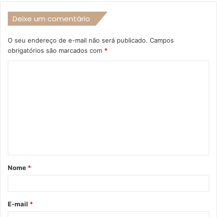
Deixe um comentário
O seu endereço de e-mail não será publicado.
Campos
obrigatórios são marcados com
*
C
o
m
e
n
t
á
Nome
*
r
i
o
E-mail
*
*