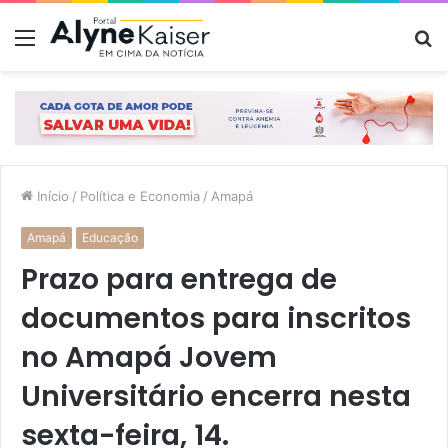
Menu
P
p
Início
/
Política e Economia
/
Amapá
Amapá
Educação
Prazo para entrega de
documentos para inscritos
no Amapá Jovem
Universitário encerra nesta
sexta-feira, 14.