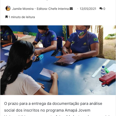
Mande
Jamile Moreira - Editora-Chefe Interina
12/05/2021
0
um
1 minuto de leitura
e-
mail
O prazo para a entrega da documentação para análise
social dos inscritos no programa Amapá Jovem