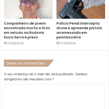
Companheiro de jovem
Polícia Penal intercepta
encontrada morta a tiros
drone e apreende pistola
em veículo na Rodovia
arremessada em
Duca Serra é preso
penitenciária
02/08/2026
01/08/2026
Deixe um comentário
O seu endereço de e-mail não será publicado.
Campos
obrigatórios são marcados com
*
C
o
m