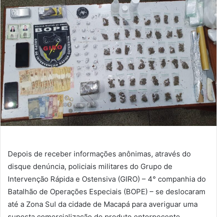
e-
mail
Depois de receber informações anônimas, através do
disque denúncia, policiais militares do Grupo de
Intervenção Rápida e Ostensiva (GIRO) – 4° companhia do
Batalhão de Operações Especiais (BOPE) – se deslocaram
até a Zona Sul da cidade de Macapá para averiguar uma
suposta comercialização de produto entorpecente.