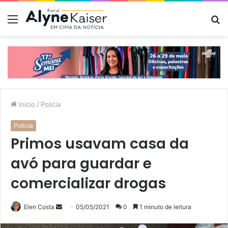
Menu
P
p
Início
/
Polícia
Polícia
Primos usavam casa da
avó para guardar e
comercializar drogas
Mande
Elen Costa
05/05/2021
0
1 minuto de leitura
um