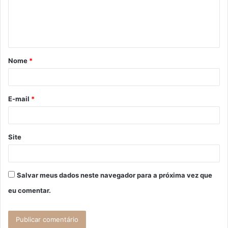
e
n
t
á
Nome
*
r
i
o
E-mail
*
*
Site
Salvar meus dados neste navegador para a próxima vez que
eu comentar.