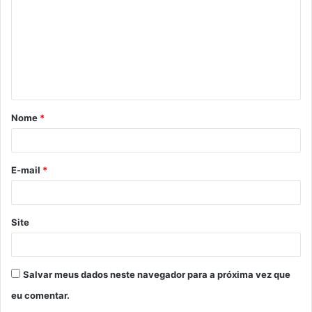
m
e
n
t
á
Nome
*
r
i
o
E-mail
*
*
Site
Salvar meus dados neste navegador para a próxima vez que
eu comentar.