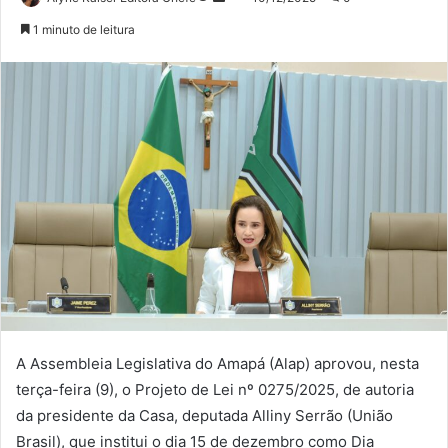
no
um
1 minuto de leitura
Twitter
e-
mail
A Assembleia Legislativa do Amapá (Alap) aprovou, nesta
terça-feira (9), o Projeto de Lei nº 0275/2025, de autoria
da presidente da Casa, deputada Alliny Serrão (União
Brasil), que institui o dia 15 de dezembro como Dia