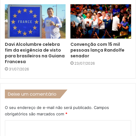
Davi Alcolumbre celebra
Convenção com 15 mil
fim da exigência de visto
pessoas lança Randolfe
para brasileiros na Guiana
senador
Francesa
23/07/2026
31/07/2026
Deixe um comentário
O seu endereço de e-mail não será publicado.
Campos
obrigatórios são marcados com
*
C
o