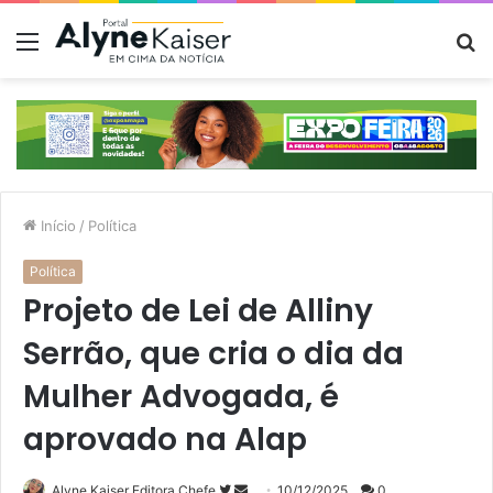
Menu
P
p
Início
/
Política
Política
Projeto de Lei de Alliny
Serrão, que cria o dia da
Mulher Advogada, é
aprovado na Alap
Siga
Mande
Alyne Kaiser Editora Chefe
10/12/2025
0