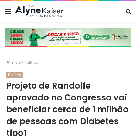
Menu
P
p
Início
/
Política
Política
Projeto de Randolfe
aprovado no Congresso vai
beneficiar cerca de 1 milhão
de pessoas com Diabetes
tipo1