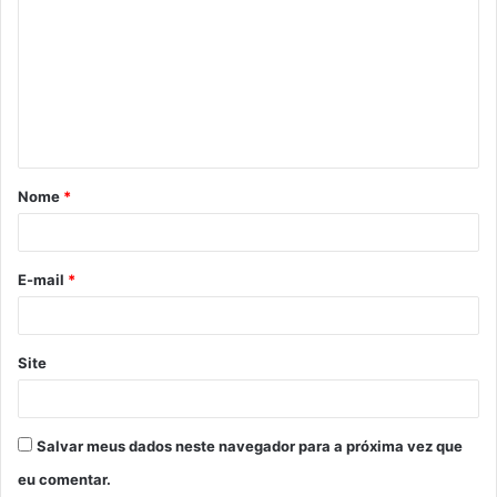
o
m
e
n
t
á
Nome
*
r
i
o
E-mail
*
*
Site
Salvar meus dados neste navegador para a próxima vez que
eu comentar.