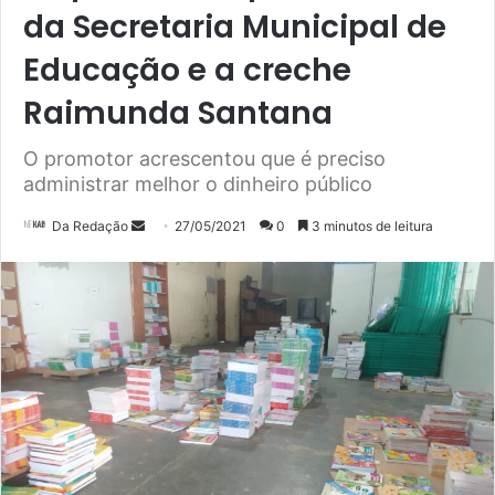
da Secretaria Municipal de
Educação e a creche
Raimunda Santana
O promotor acrescentou que é preciso
administrar melhor o dinheiro público
Mande
Da Redação
27/05/2021
0
3 minutos de leitura
um
e-
mail