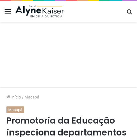
Menu
P
p
Início
/
Macapá
Macapá
Promotoria da Educação
inspeciona departamentos