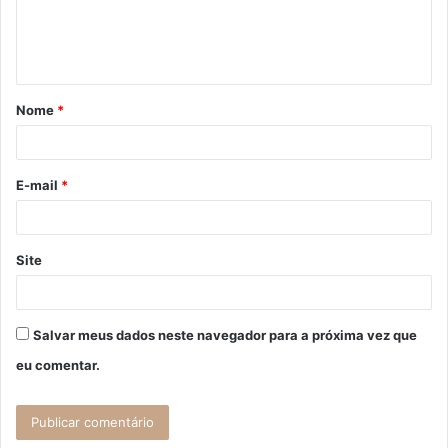
n
t
á
Nome
*
r
i
o
E-mail
*
*
Site
Salvar meus dados neste navegador para a próxima vez que
eu comentar.