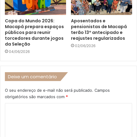
Copa do Mundo 2026:
Aposentados e
Macapá prepara espaços
pensionistas de Macapá
públicos para reunir
terão 13º antecipado e
torcedores durante jogos
reajustes regularizados
da Seleção
02/06/2026
04/06/2026
Deixe um comentário
O seu endereço de e-mail não será publicado.
Campos
obrigatórios são marcados com
*
C
o
m
e