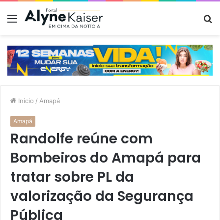
Menu
P
p
Início
/
Amapá
Amapá
Randolfe reúne com
Bombeiros do Amapá para
tratar sobre PL da
valorização da Segurança
Pública