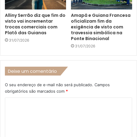
Alliny Serrão diz que fim do
Amapá e Guiana Francesa
visto vai incrementar
oficializam fim da
trocas comerciais com
exigência de visto com
Platô das Guianas
travessia simbólica na
Ponte Binacional
31/07/2026
31/07/2026
Deixe um comentário
O seu endereço de e-mail não será publicado.
Campos
obrigatórios são marcados com
*
C
o
m
e