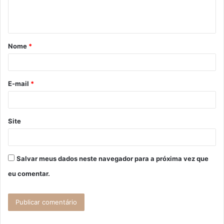
n
t
á
Nome
*
r
i
o
E-mail
*
*
Site
Salvar meus dados neste navegador para a próxima vez que
eu comentar.