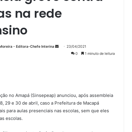
as na rede
nsino
Mande
Moreira - Editora-Chefe Interina
23/04/2021
um
0
1 minuto de leitura
e-
mail
ação no Amapá (Sinsepeap) anunciou, após assembleia
28, 29 e 30 de abril, caso a Prefeitura de Macapá
is para aulas presenciais nas escolas, sem que eles
as escolas.