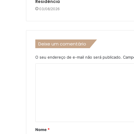
Residência
03/08/2026
Deixe um comentário
O seu endereço de e-mail não será publicado.
Campo
C
o
m
e
n
t
á
Nome
*
r