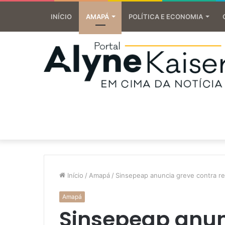
INÍCIO
AMAPÁ
POLÍTICA E ECONOMIA
Início
/
Amapá
/
Sinsepeap anuncia greve contra re
Amapá
Sinsepeap anun