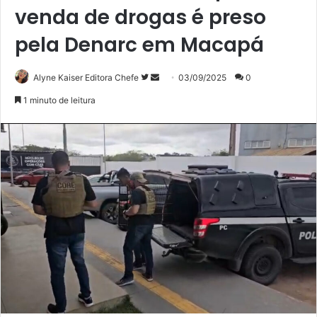
venda de drogas é preso
pela Denarc em Macapá
Siga
Mande
Alyne Kaiser Editora Chefe
03/09/2025
0
no
um
1 minuto de leitura
Twitter
e-
mail