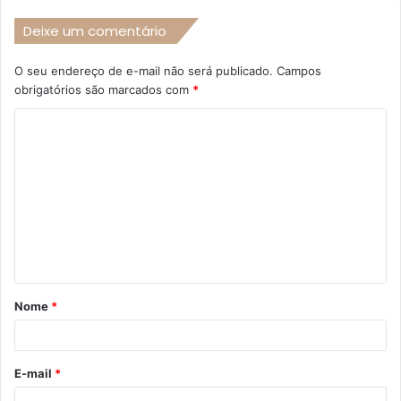
Deixe um comentário
O seu endereço de e-mail não será publicado.
Campos
obrigatórios são marcados com
*
C
o
m
e
n
t
á
Nome
*
r
i
o
E-mail
*
*