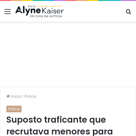
Menu
P
p
Início
/
Polícia
Polícia
Suposto traficante que
recrutava menores para