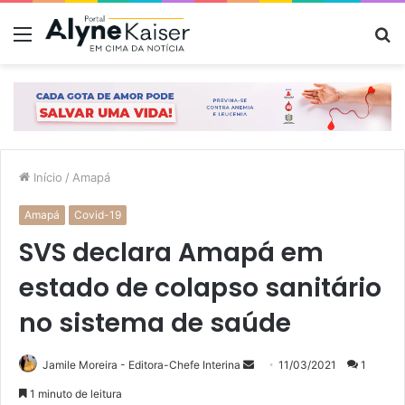
Menu
P
p
Início
/
Amapá
Amapá
Covid-19
SVS declara Amapá em
estado de colapso sanitário
no sistema de saúde
Mande
Jamile Moreira - Editora-Chefe Interina
11/03/2021
1
um
1 minuto de leitura