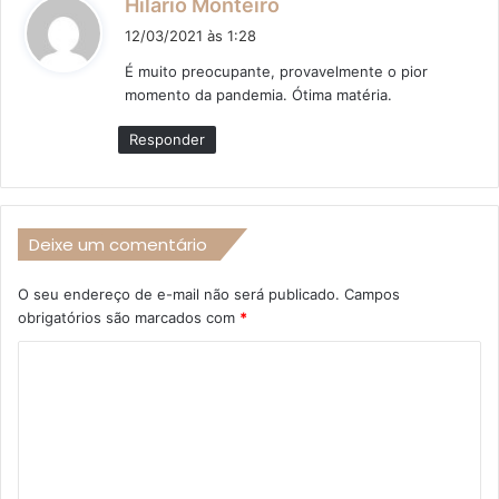
Hilário Monteiro
i
12/03/2021 às 1:28
s
É muito preocupante, provavelmente o pior
s
momento da pandemia. Ótima matéria.
e
:
Responder
Deixe um comentário
O seu endereço de e-mail não será publicado.
Campos
obrigatórios são marcados com
*
C
o
m
e
n