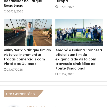
de famílias no Parque
Europa
Residência
01/08/2026
03/08/2026
Alliny Serrão diz que fim do
Amapá e Guiana Francesa
visto vai incrementar
oficializam fim da
trocas comerciais com
exigência de visto com
Platô das Guianas
travessia simbólica na
Ponte Binacional
31/07/2026
31/07/2026
Um Comentário
d