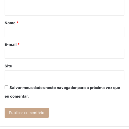
t
á
Nome
*
r
i
o
E-mail
*
*
Site
Salvar meus dados neste navegador para a próxima vez que
eu comentar.