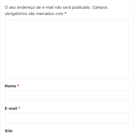
O seu endereço de e-mail não será publicado.
Campos
obrigatórios são marcados com
*
C
o
m
e
n
t
á
Nome
*
r
i
o
E-mail
*
*
Site