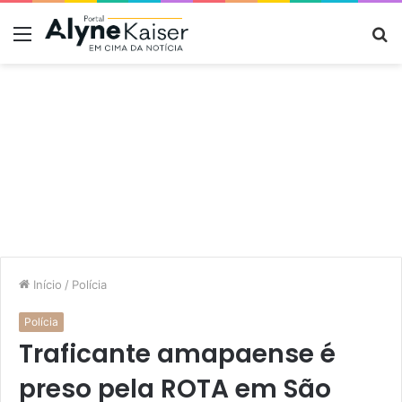
Menu
P
p
Início
/
Polícia
Polícia
Traficante amapaense é
preso pela ROTA em São