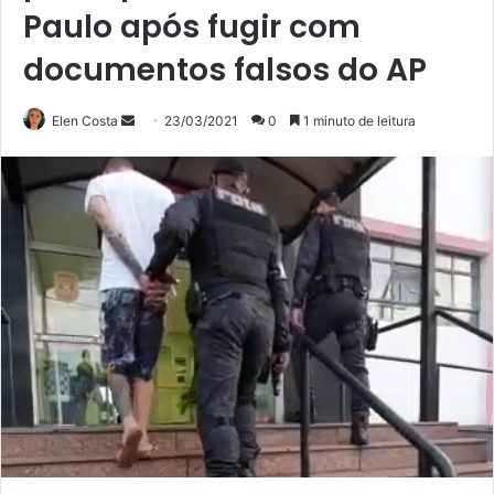
Paulo após fugir com
documentos falsos do AP
Mande
Elen Costa
23/03/2021
0
1 minuto de leitura
um
e-
mail