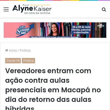
Menu
P
p
Início
/
Política
Covid-19
Política
Vereadores entram com
ação contra aulas
presenciais em Macapá no
dia do retorno das aulas
híbridas