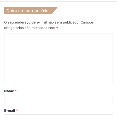
Deixe um comentário
O seu endereço de e-mail não será publicado.
Campos
obrigatórios são marcados com
*
C
o
m
e
n
t
á
Nome
*
r
i
o
E-mail
*
*