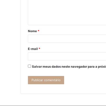
e
n
t
á
Nome
*
r
i
o
E-mail
*
*
Salvar meus dados neste navegador para a próx