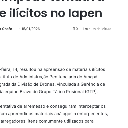
 ilícitos no Iapen
Siga
Mande
a Chefe
15/01/2026
0
1 minuto de leitura
no
um
Twitter
e-
mail
eira, 14, resultou na apreensão de materiais ilícitos
stituto de Administração Penitenciária do Amapá
grada da Divisão de Drones, vinculada à Gerência de
da equipe Bravo do Grupo Tático Prisional (GTP).
tentativa de arremesso e conseguiram interceptar os
ram apreendidos materiais análogos a entorpecentes,
carregadores, itens comumente utilizados para