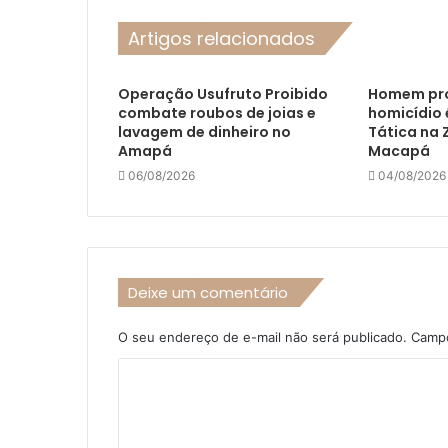
Artigos relacionados
Operação Usufruto Proibido
Homem pr
combate roubos de joias e
homicídio 
lavagem de dinheiro no
Tática na 
Amapá
Macapá
06/08/2026
04/08/2026
Deixe um comentário
O seu endereço de e-mail não será publicado.
Campo
C
o
m