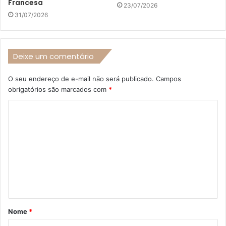
Francesa
23/07/2026
31/07/2026
Deixe um comentário
O seu endereço de e-mail não será publicado.
Campos
obrigatórios são marcados com
*
C
o
m
e
n
t
á
Nome
*
r