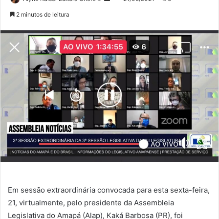
no
um
2 minutos de leitura
Twitter
e-
mail
Em sessão extraordinária convocada para esta sexta-feira,
21, virtualmente, pelo presidente da Assembleia
Legislativa do Amapá (Alap), Kaká Barbosa (PR), foi