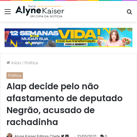
Menu
P
p
Início
/
Política
Política
Alap decide pelo não
afastamento de deputado
Negrão, acusado de
rachadinha
Siga
Mande
Alyne Kaiser Editora Chefe
21/05/2021
0