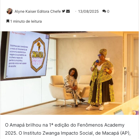
Siga
Mande
Alyne Kaiser Editora Chefe
13/08/2025
0
no
um
1 minuto de leitura
Twitter
e-
mail
O Amapá brilhou na 1ª edição do Fenômenos Academy
2025. O Instituto Zwanga Impacto Social, de Macapá (AP),