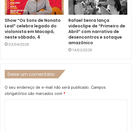
Show “Os Sons de Nonato
Rafael Senra lança
Leal” celebra legado do
videoclipe de “Primeiro de
violonista em Macapá,
Abril” com narrativa de
neste sábado, 4
desencontros e sotaque
amazônico
03/04/2026
14/03/2026
Deixe um comentário
O seu endereço de e-mail não será publicado.
Campos
obrigatórios são marcados com
*
C
o
m
e