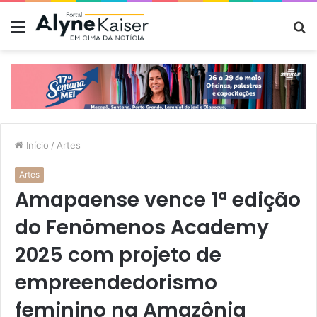
Menu
P
p
Início
/
Artes
Artes
Amapaense vence 1ª edição
do Fenômenos Academy
2025 com projeto de
empreendedorismo
feminino na Amazônia