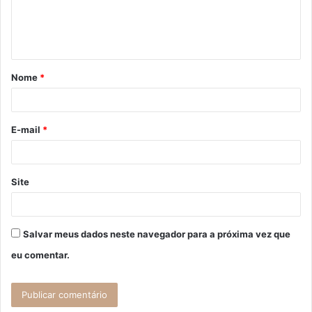
n
t
á
Nome
*
r
i
o
E-mail
*
*
Site
Salvar meus dados neste navegador para a próxima vez que
eu comentar.