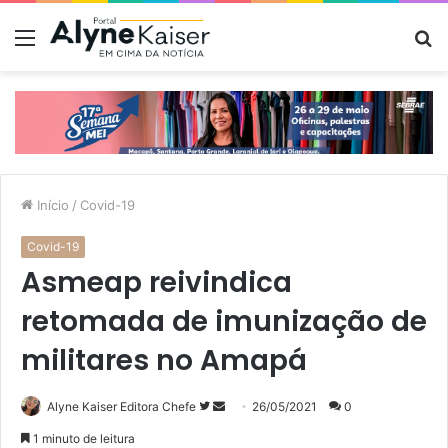
Menu
P
p
Início
/
Covid-19
Covid-19
Asmeap reivindica
retomada de imunização de
militares no Amapá
Siga
Mande
Alyne Kaiser Editora Chefe
26/05/2021
0
no
um
1 minuto de leitura