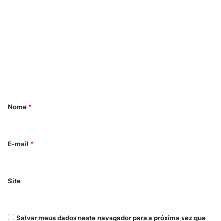
C
o
m
e
n
t
á
Nome
*
r
i
o
E-mail
*
*
Site
Salvar meus dados neste navegador para a próxima vez que