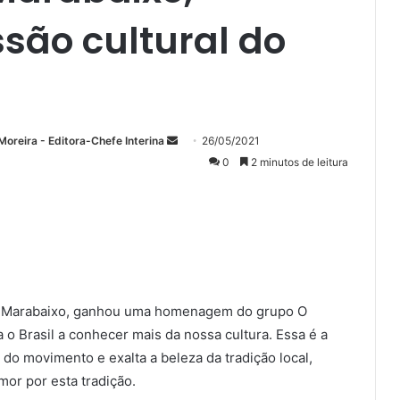
ssão cultural do
Mande
Moreira - Editora-Chefe Interina
26/05/2021
um
0
2 minutos de leitura
e-
mail
 o Marabaixo, ganhou uma homenagem do grupo O
o Brasil a conhecer mais da nossa cultura. Essa é a
do movimento e exalta a beleza da tradição local,
mor por esta tradição.