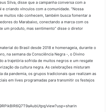
teus Silva, disse que a campanha conversa com a
ral e criando vínculos com a comunidade. “Nossa
que muitos não conhecem, também busca fomentar a
zedores do Marabaixo, conectando a marca com os
 um produto, mas sentimento” disse o diretor
aterial do Brasil desde 2018 e homenageia, durante o
ro, na semana da Consciência Negra -, o Divino
do a trajetória sofrida de muitos negros e um resgate
alorização da cultura negra. As celebrações misturam
nta da pandemia, os grupos tradicionais que realizam as
iais em lives programadas para transmitir os festejos
m2L9RPikBlR6Q7T9aAubUtpq/view?usp=sharin