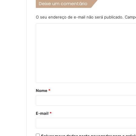
Deixe um comentário
O seu endereço de e-mail não será publicado.
Campo
C
o
m
e
n
t
á
Nome
*
r
i
o
E-mail
*
*