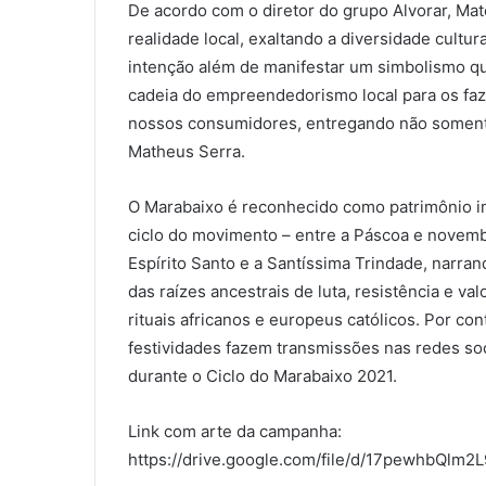
De acordo com o diretor do grupo Alvorar, Ma
realidade local, exaltando a diversidade cultu
intenção além de manifestar um simbolismo 
cadeia do empreendedorismo local para os fa
nossos consumidores, entregando não somente
Matheus Serra.
O Marabaixo é reconhecido como patrimônio im
ciclo do movimento – entre a Páscoa e novemb
Espírito Santo e a Santíssima Trindade, narran
das raízes ancestrais de luta, resistência e v
rituais africanos e europeus católicos. Por co
festividades fazem transmissões nas redes soc
durante o Ciclo do Marabaixo 2021.
Link com arte da campanha:
https://drive.google.com/file/d/17pewhbQl