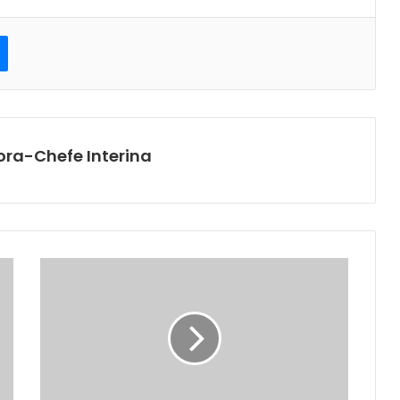
est
Messenger
ora-Chefe Interina