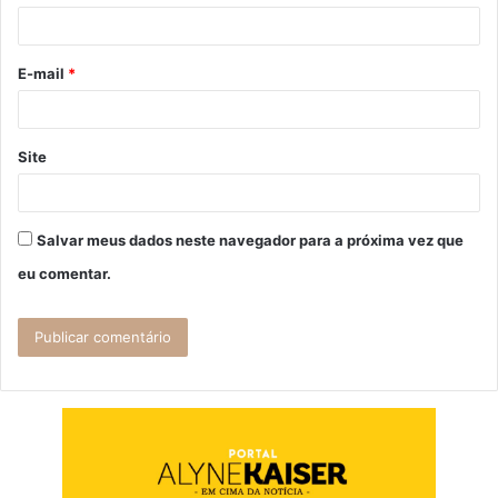
i
o
E-mail
*
*
Site
Salvar meus dados neste navegador para a próxima vez que
eu comentar.