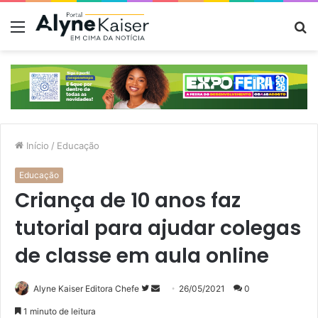
Menu
P
p
Início
/
Educação
Educação
Criança de 10 anos faz
tutorial para ajudar colegas
de classe em aula online
Siga
Mande
Alyne Kaiser Editora Chefe
26/05/2021
0
no
um
1 minuto de leitura