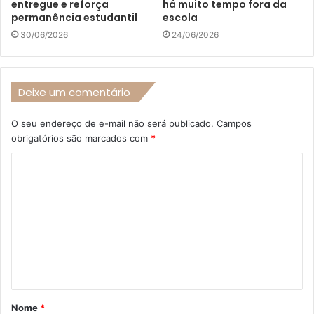
entregue e reforça
há muito tempo fora da
permanência estudantil
escola
30/06/2026
24/06/2026
Deixe um comentário
O seu endereço de e-mail não será publicado.
Campos
obrigatórios são marcados com
*
C
o
m
e
n
t
á
Nome
*
r