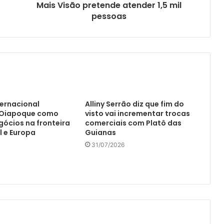
Mais Visão pretende atender 1,5 mil
pessoas
ternacional
Alliny Serrão diz que fim do
 Oiapoque como
visto vai incrementar trocas
gócios na fronteira
comerciais com Platô das
l e Europa
Guianas
31/07/2026