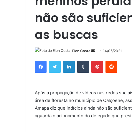
meninos perdi
não são suficie
as buscas
Mande
Elen Costa
14/05/2021
um
Facebook
Twitter
Linkedin
Tumblr
Pinterest
Reddit
e-
mail
Após a propagação de vídeos nas redes sociai
área de floresta no município de Calçoene, a
Amapá diz que indícios ainda não são suficie
aguarda o acionamento do delegado que preside 