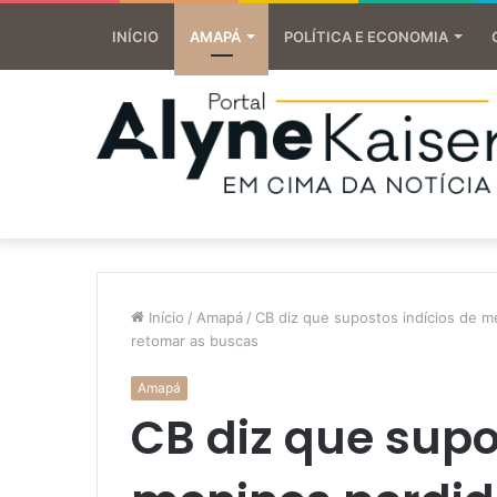
INÍCIO
AMAPÁ
POLÍTICA E ECONOMIA
Início
/
Amapá
/
CB diz que supostos indícios de m
retomar as buscas
Amapá
CB diz que supo