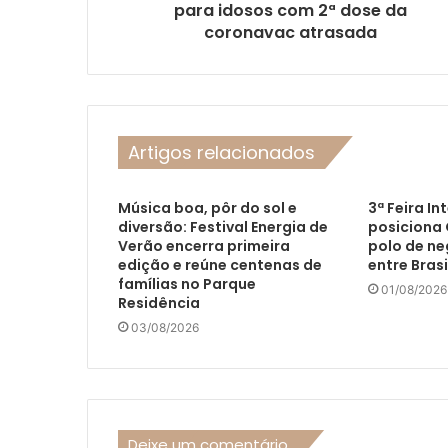
para idosos com 2ª dose da
coronavac atrasada
Artigos relacionados
Música boa, pôr do sol e
3ª Feira In
diversão: Festival Energia de
posiciona
Verão encerra primeira
polo de ne
edição e reúne centenas de
entre Brasi
famílias no Parque
01/08/2026
Residência
03/08/2026
Deixe um comentário