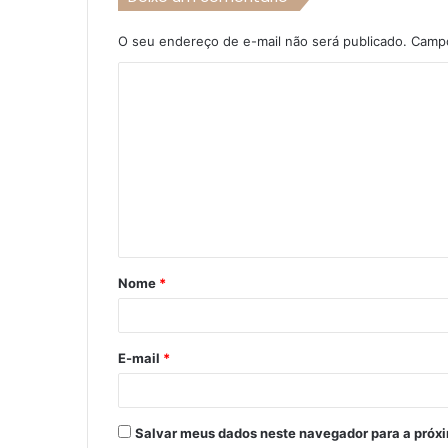
O seu endereço de e-mail não será publicado.
Campo
C
o
m
e
n
t
á
Nome
*
r
i
o
E-mail
*
*
Salvar meus dados neste navegador para a próx