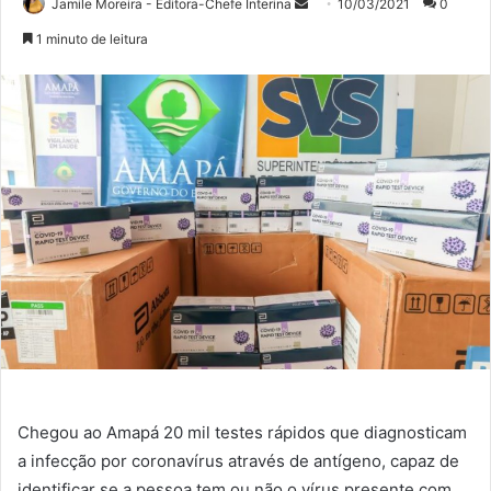
Mande
Jamile Moreira - Editora-Chefe Interina
10/03/2021
0
um
1 minuto de leitura
e-
mail
Chegou ao Amapá 20 mil testes rápidos que diagnosticam
a infecção por coronavírus através de antígeno, capaz de
identificar se a pessoa tem ou não o vírus presente com