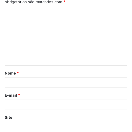
obrigatórios são marcados com
*
C
o
m
e
n
t
á
Nome
*
r
i
o
E-mail
*
*
Site