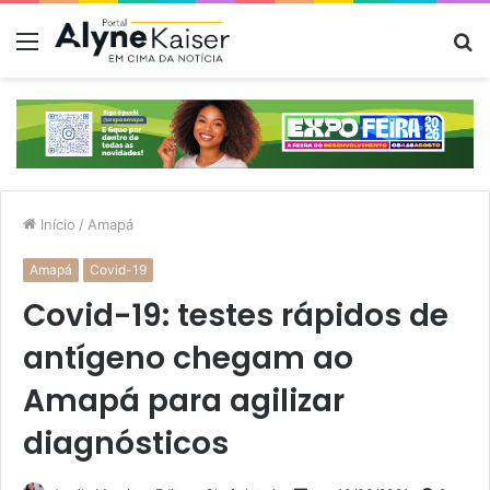
Menu
P
p
Início
/
Amapá
Amapá
Covid-19
Covid-19: testes rápidos de
antígeno chegam ao
Amapá para agilizar
diagnósticos