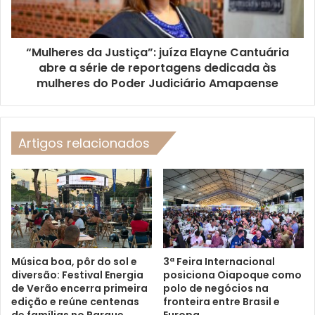
“Mulheres da Justiça”: juíza Elayne Cantuária
abre a série de reportagens dedicada às
mulheres do Poder Judiciário Amapaense
Artigos relacionados
Música boa, pôr do sol e
3ª Feira Internacional
diversão: Festival Energia
posiciona Oiapoque como
de Verão encerra primeira
polo de negócios na
edição e reúne centenas
fronteira entre Brasil e
de famílias no Parque
Europa