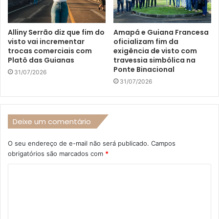
Alliny Serrão diz que fim do
Amapá e Guiana Francesa
visto vai incrementar
oficializam fim da
trocas comerciais com
exigência de visto com
Platô das Guianas
travessia simbólica na
Ponte Binacional
31/07/2026
31/07/2026
Deixe um comentário
O seu endereço de e-mail não será publicado.
Campos
obrigatórios são marcados com
*
C
o
m
e