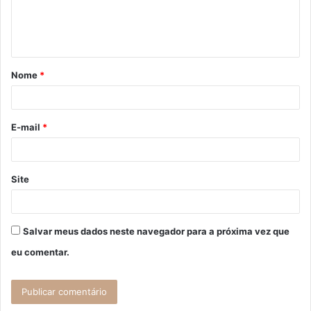
n
t
á
Nome
*
r
i
o
E-mail
*
*
Site
Salvar meus dados neste navegador para a próxima vez que
eu comentar.