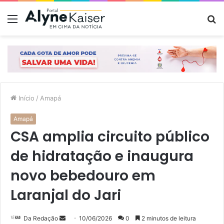
Menu
P
p
Início
/
Amapá
Amapá
CSA amplia circuito público
de hidratação e inaugura
novo bebedouro em
Laranjal do Jari
Mande
Da Redação
10/06/2026
0
2 minutos de leitura