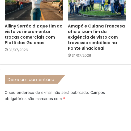
Alliny Serrão diz que fim do
Amapá e Guiana Francesa
visto vai incrementar
oficializam fim da
trocas comerciais com
exigência de visto com
Platô das Guianas
travessia simbólica na
Ponte Binacional
31/07/2026
31/07/2026
Deixe um comentário
O seu endereço de e-mail não será publicado.
Campos
obrigatórios são marcados com
*
C
o
m