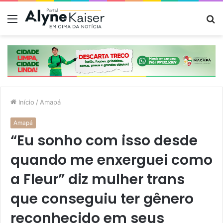
Menu
P
p
Início
/
Amapá
Amapá
“Eu sonho com isso desde
quando me enxerguei como
a Fleur” diz mulher trans
que conseguiu ter gênero
reconhecido em seus