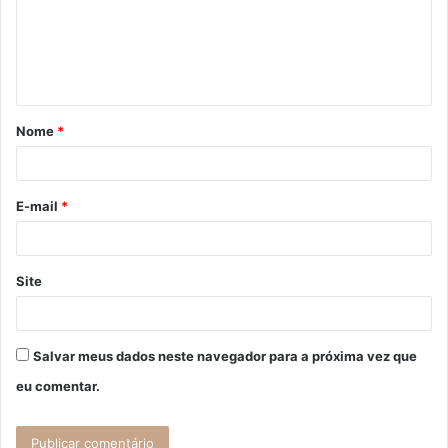
e
n
t
á
Nome
*
r
i
o
E-mail
*
*
Site
Salvar meus dados neste navegador para a próxima vez que
eu comentar.