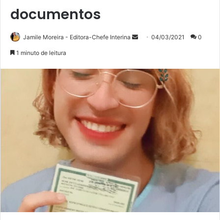
documentos
Mande
Jamile Moreira - Editora-Chefe Interina
04/03/2021
0
um
1 minuto de leitura
e-
mail