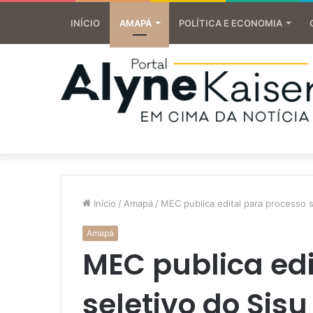
INÍCIO
AMAPÁ
POLÍTICA E ECONOMIA
Início
/
Amapá
/
MEC publica edital para processo s
Amapá
MEC publica edi
seletivo do Sisu