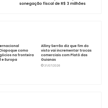
sonegação fiscal de R$ 3 milhões
ternacional
Alliny Serrão diz que fim do
 Oiapoque como
visto vai incrementar trocas
gócios na fronteira
comerciais com Platô das
l e Europa
Guianas
31/07/2026