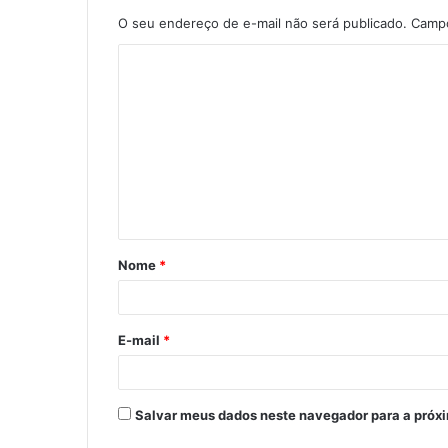
O seu endereço de e-mail não será publicado.
Campo
C
o
m
e
n
t
á
Nome
*
r
i
o
E-mail
*
*
Salvar meus dados neste navegador para a próx