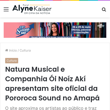
Menu
P
p
Início
/
Cultura
Cultura
Natura Musical e
Companhia Ói Noíz Akí
apresentam site oficial da
Pororoca Sound no Amapá
O site aproxima os artistas ao público e traz