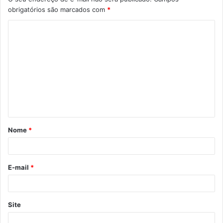
obrigatórios são marcados com
*
C
o
m
e
n
t
á
Nome
*
r
i
o
E-mail
*
*
Site