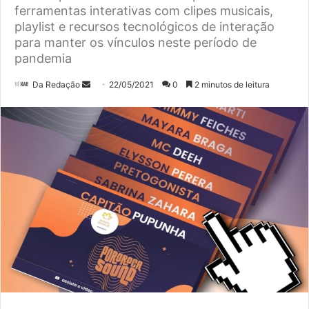
ferramentas interativas com clipes musicais,
playlist e recursos tecnológicos de interação
para manter os vínculos neste período de
pandemia
Mande
Da Redação
22/05/2021
0
2 minutos de leitura
um
e-
mail