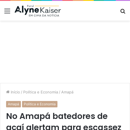
Menu
P
p
Início
/
Política e Economia
/
Amapá
Amapá
Política e Economia
No Amapá batedores de
açaí alertam para escassez