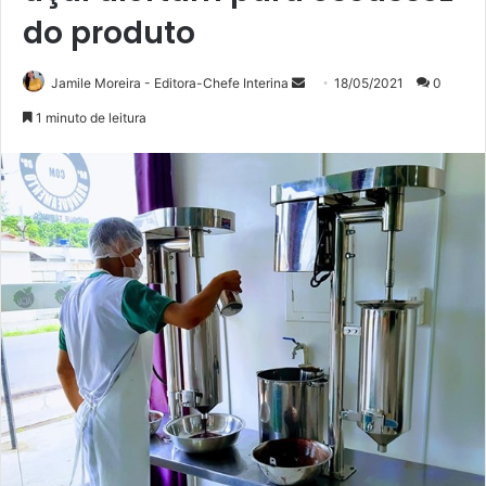
do produto
Mande
Jamile Moreira - Editora-Chefe Interina
18/05/2021
0
um
1 minuto de leitura
e-
mail