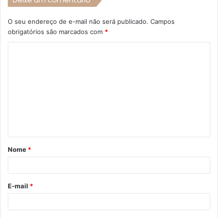
O seu endereço de e-mail não será publicado.
Campos
obrigatórios são marcados com
*
C
o
m
e
n
t
á
Nome
*
r
i
o
E-mail
*
*