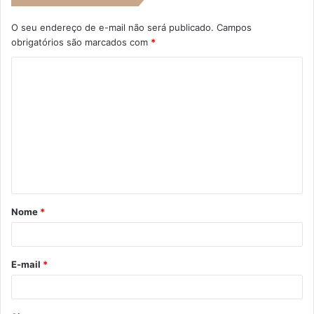
O seu endereço de e-mail não será publicado.
Campos
obrigatórios são marcados com
*
C
o
m
e
n
t
á
Nome
*
r
i
o
E-mail
*
*