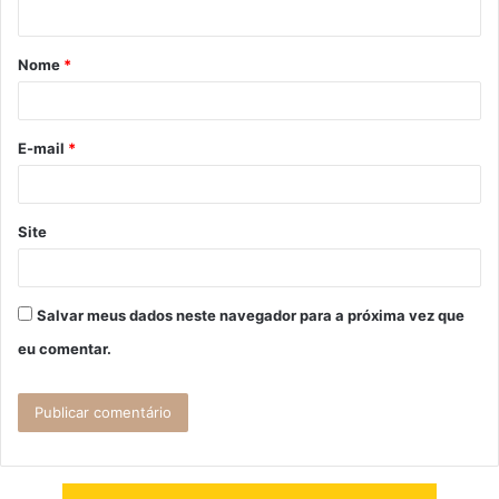
t
á
Nome
*
r
i
o
E-mail
*
*
Site
Salvar meus dados neste navegador para a próxima vez que
eu comentar.