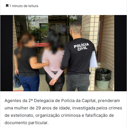
no
um
1 minuto de leitura
Twitter
e-
mail
Agentes da 2ª Delegacia de Polícia da Capital, prenderam
uma mulher de 29 anos de idade, investigada pelos crimes
de estelionato, organização criminosa e falsificação de
documento particular.