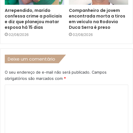
Arrependido, marido
Companheiro de jovem
confessa crime a policiais
encontrada morta a tiros
e diz que planejou matar
em veículo na Rodovia
esposa há 15 dias
Duca Serra é preso
02/08/2026
02/08/2026
Deixe um comentário
O seu endereço de e-mail não será publicado.
Campos
obrigatórios são marcados com
*
C
o
m
e
n