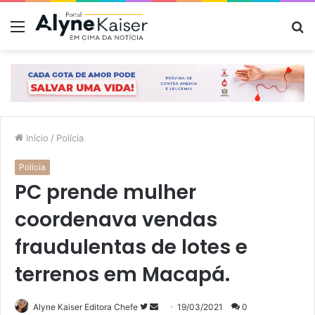
Menu
P
p
Início
/
Polícia
Polícia
PC prende mulher
coordenava vendas
fraudulentas de lotes e
terrenos em Macapá.
Siga
Mande
Alyne Kaiser Editora Chefe
19/03/2021
0