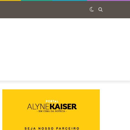
Switch
Procurar
skin
por