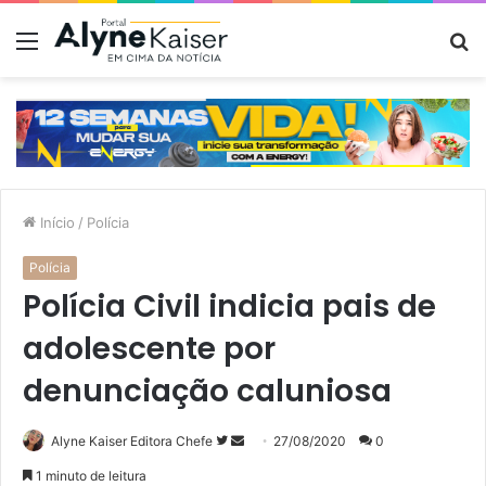
Menu
P
p
Início
/
Polícia
Polícia
Polícia Civil indicia pais de
adolescente por
denunciação caluniosa
Siga
Mande
Alyne Kaiser Editora Chefe
27/08/2020
0
no
um
1 minuto de leitura