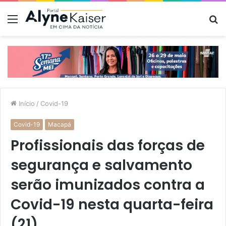
Menu
P
p
Início
/
Covid-19
Covid-19
Macapá
Profissionais das forças de
segurança e salvamento
serão imunizados contra a
Covid-19 nesta quarta-feira
(21)