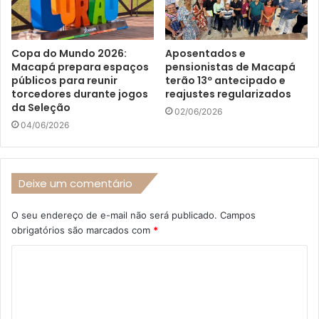
Copa do Mundo 2026:
Aposentados e
Macapá prepara espaços
pensionistas de Macapá
públicos para reunir
terão 13º antecipado e
torcedores durante jogos
reajustes regularizados
da Seleção
02/06/2026
04/06/2026
Deixe um comentário
O seu endereço de e-mail não será publicado.
Campos
obrigatórios são marcados com
*
C
o
m