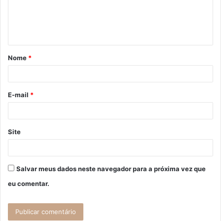
e
n
t
á
Nome
*
r
i
o
E-mail
*
*
Site
Salvar meus dados neste navegador para a próxima vez que
eu comentar.