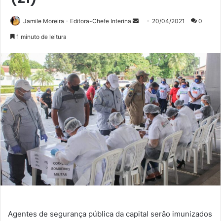
Mande
Jamile Moreira - Editora-Chefe Interina
20/04/2021
0
um
1 minuto de leitura
e-
mail
Agentes de segurança pública da capital serão imunizados