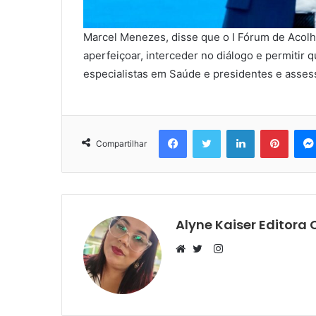
Marcel Menezes, disse que o I Fórum de Acolhi
aperfeiçoar, interceder no diálogo e permitir
especialistas em Saúde e presidentes e ass
Facebook
Twitter
Linkedin
Pinter
Compartilhar
Alyne Kaiser Editora 
Instagram
Website
Twitter