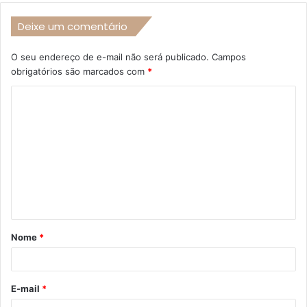
Deixe um comentário
O seu endereço de e-mail não será publicado.
Campos
obrigatórios são marcados com
*
C
o
m
e
n
t
á
Nome
*
r
i
o
E-mail
*
*