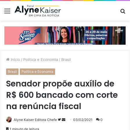
Menu
P
p
Início
/
Política e Economia
/
Brasil
Brasil
Política e Economia
Senador propõe auxílio de
R$ 600 bancado com corte
na renúncia fiscal
Siga
Mande
Alyne Kaiser Editora Chefe
03/02/2021
0
no
um
1 minuto de leitura