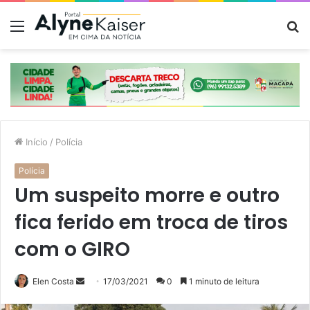
Menu
P
p
Início
/
Polícia
Polícia
Um suspeito morre e outro
fica ferido em troca de tiros
com o GIRO
Mande
Elen Costa
17/03/2021
0
1 minuto de leitura
um