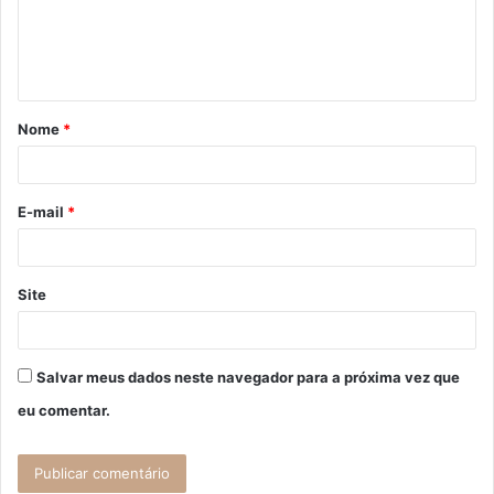
e
n
t
á
Nome
*
r
i
o
E-mail
*
*
Site
Salvar meus dados neste navegador para a próxima vez que
eu comentar.