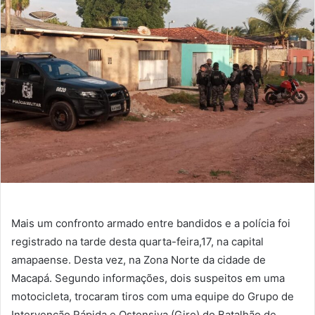
e-
mail
Mais um confronto armado entre bandidos e a polícia foi
registrado na tarde desta quarta-feira,17, na capital
amapaense. Desta vez, na Zona Norte da cidade de
Macapá. Segundo informações, dois suspeitos em uma
motocicleta, trocaram tiros com uma equipe do Grupo de
Intervenção Rápida e Ostensiva (Giro) do Batalhão de