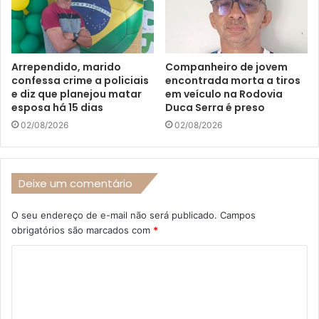
Arrependido, marido
Companheiro de jovem
confessa crime a policiais
encontrada morta a tiros
e diz que planejou matar
em veículo na Rodovia
esposa há 15 dias
Duca Serra é preso
02/08/2026
02/08/2026
Deixe um comentário
O seu endereço de e-mail não será publicado.
Campos
obrigatórios são marcados com
*
C
o
m