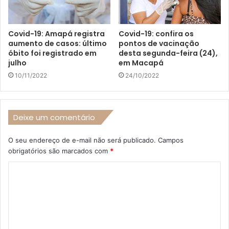
Covid-19: Amapá registra
Covid-19: confira os
aumento de casos: último
pontos de vacinação
óbito foi registrado em
desta segunda-feira (24),
julho
em Macapá
10/11/2022
24/10/2022
Deixe um comentário
O seu endereço de e-mail não será publicado.
Campos
obrigatórios são marcados com
*
C
o
m
e