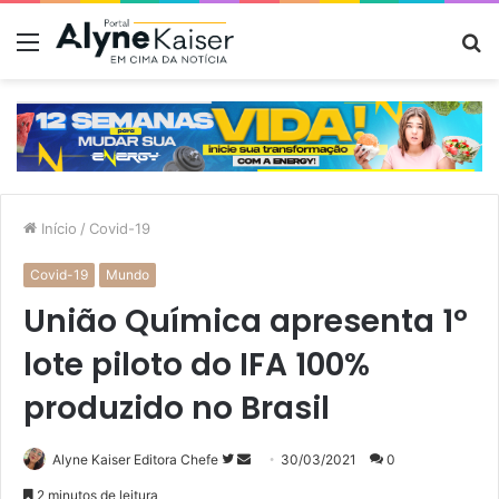
Menu
P
p
Início
/
Covid-19
Covid-19
Mundo
União Química apresenta 1º
lote piloto do IFA 100%
produzido no Brasil
Siga
Mande
Alyne Kaiser Editora Chefe
30/03/2021
0
no
um
2 minutos de leitura