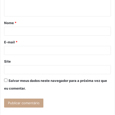
n
t
á
Nome
*
r
i
o
E-mail
*
*
Site
Salvar meus dados neste navegador para a próxima vez que
eu comentar.