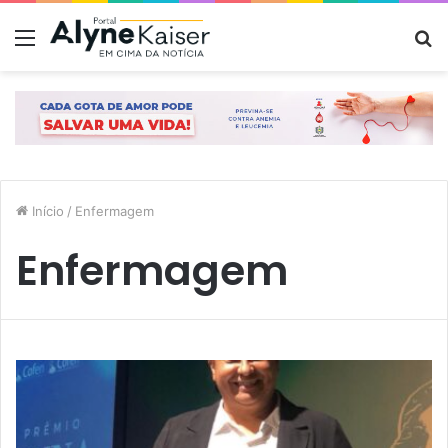
Menu
P
p
Início
/
Enfermagem
Enfermagem