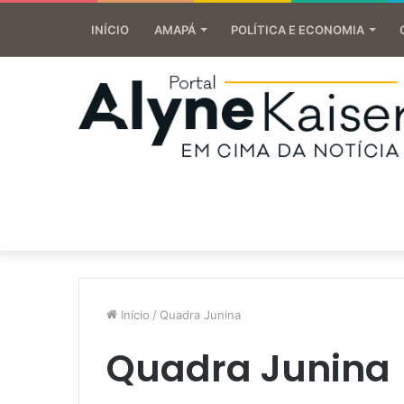
INÍCIO
AMAPÁ
POLÍTICA E ECONOMIA
Início
/
Quadra Junina
Quadra Junina