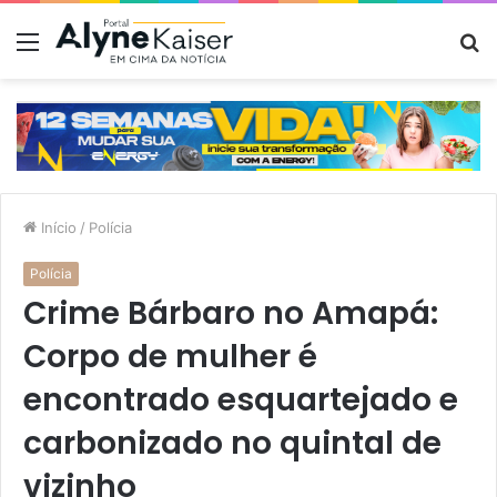
Menu
P
p
Início
/
Polícia
Polícia
Crime Bárbaro no Amapá:
Corpo de mulher é
encontrado esquartejado e
carbonizado no quintal de
vizinho