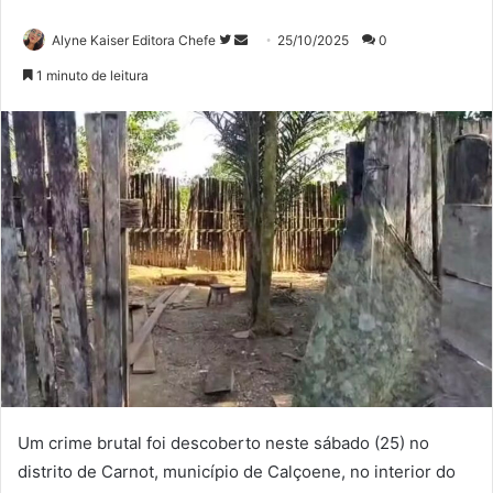
Siga
Mande
Alyne Kaiser Editora Chefe
25/10/2025
0
no
um
1 minuto de leitura
Twitter
e-
mail
Um crime brutal foi descoberto neste sábado (25) no
distrito de Carnot, município de Calçoene, no interior do