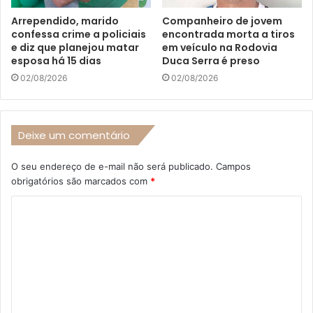
Arrependido, marido
Companheiro de jovem
confessa crime a policiais
encontrada morta a tiros
e diz que planejou matar
em veículo na Rodovia
esposa há 15 dias
Duca Serra é preso
02/08/2026
02/08/2026
Deixe um comentário
O seu endereço de e-mail não será publicado.
Campos
obrigatórios são marcados com
*
C
o
m
e
n
t