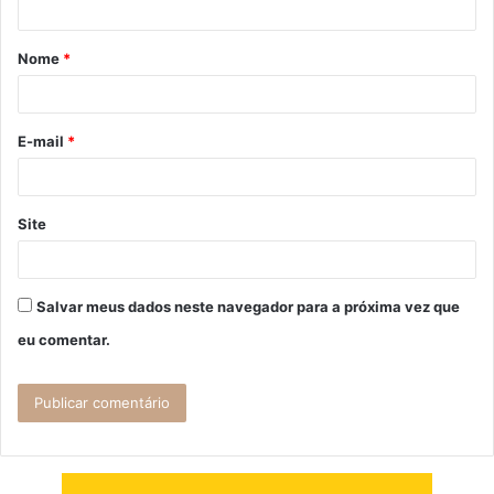
á
Nome
*
r
i
o
E-mail
*
*
Site
Salvar meus dados neste navegador para a próxima vez que
eu comentar.