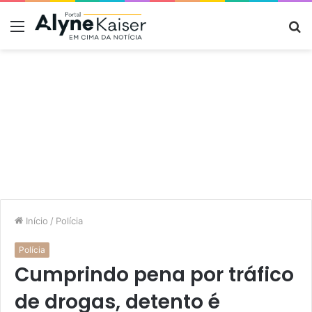
Menu
P
p
Início
/
Polícia
Polícia
Cumprindo pena por tráfico
de drogas, detento é