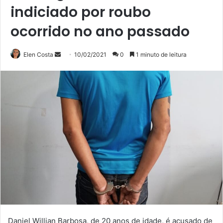
indiciado por roubo
ocorrido no ano passado
Mande
Elen Costa
10/02/2021
0
1 minuto de leitura
um
e-
mail
Daniel Willian Barbosa, de 20 anos de idade, é acusado de