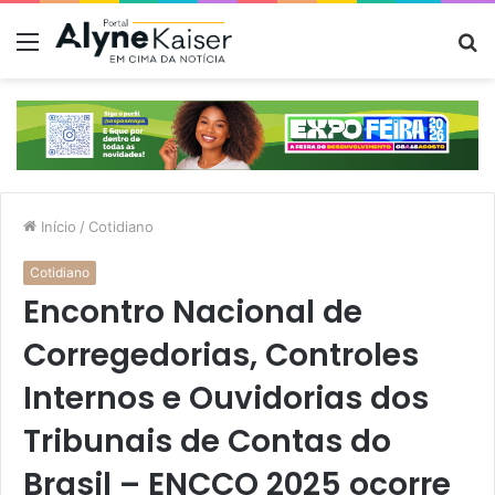
Menu
P
p
Início
/
Cotidiano
Cotidiano
Encontro Nacional de
Corregedorias, Controles
Internos e Ouvidorias dos
Tribunais de Contas do
Brasil – ENCCO 2025 ocorre