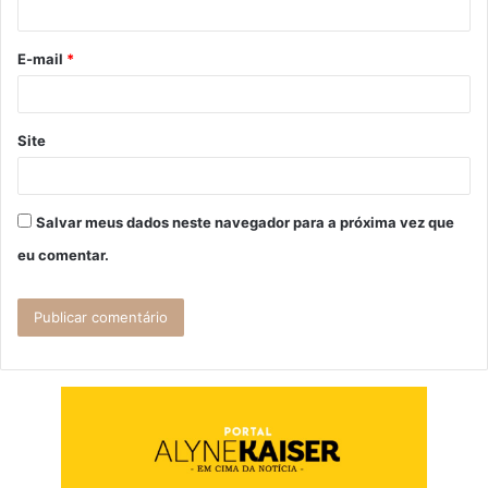
i
o
E-mail
*
*
Site
Salvar meus dados neste navegador para a próxima vez que
eu comentar.