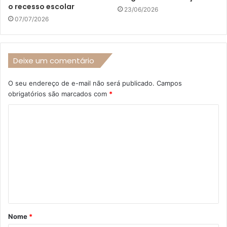
o recesso escolar
23/06/2026
07/07/2026
Deixe um comentário
O seu endereço de e-mail não será publicado.
Campos
obrigatórios são marcados com
*
C
o
m
e
n
t
á
Nome
*
r