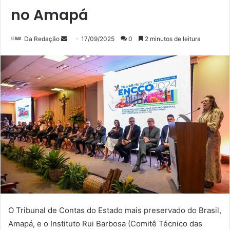
no Amapá
Mande
Da Redação
17/09/2025
0
2 minutos de leitura
um
e-
mail
O Tribunal de Contas do Estado mais preservado do Brasil,
Amapá, e o Instituto Rui Barbosa (Comitê Técnico das