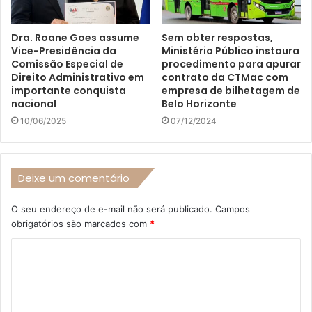
Dra. Roane Goes assume
Sem obter respostas,
Vice-Presidência da
Ministério Público instaura
Comissão Especial de
procedimento para apurar
Direito Administrativo em
contrato da CTMac com
importante conquista
empresa de bilhetagem de
nacional
Belo Horizonte
10/06/2025
07/12/2024
Deixe um comentário
O seu endereço de e-mail não será publicado.
Campos
obrigatórios são marcados com
*
C
o
m
e