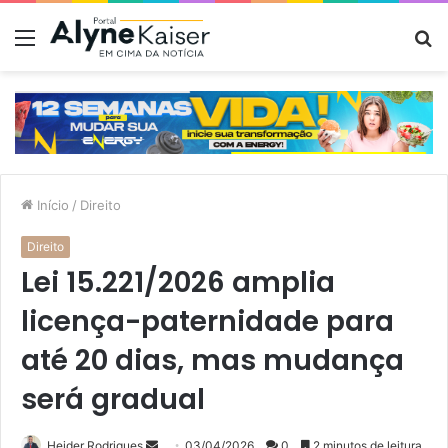
Menu
P
p
Início
/
Direito
Direito
Lei 15.221/2026 amplia
licença-paternidade para
até 20 dias, mas mudança
será gradual
Mande
Heider Rodrigues
03/04/2026
0
2 minutos de leitura