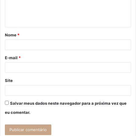
n
t
á
Nome
*
r
i
o
E-mail
*
*
Site
Salvar meus dados neste navegador para a próxima vez que
eu comentar.